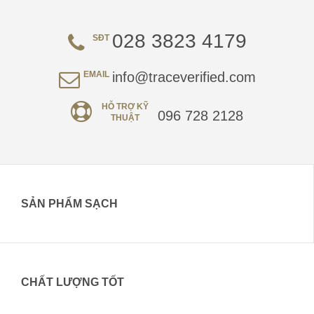
028 3823 4179
SĐT
EMAIL
info@traceverified.com
HỖ TRỢ KỸ
096 728 2128
THUẬT
SẢN PHẨM SẠCH
CHẤT LƯỢNG TỐT