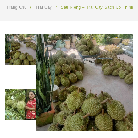
TIN TỨC
Trang Chủ
/
Trái Cây
/
Sầu Riêng – Trái Cây Sạch Cô Thinh
GIỚI THIỆU
LIÊN HỆ