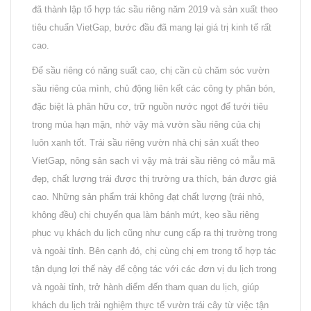
đã thành lập tổ hợp tác sầu riêng năm 2019 và sản xuất theo
tiêu chuẩn VietGap, bước đầu đã mang lại giá trị kinh tế rất
cao.
Để sầu riêng có năng suất cao, chị cần cù chăm sóc vườn
sầu riêng của mình, chủ động liên kết các công ty phân bón,
đặc biệt là phân hữu cơ, trữ nguồn nước ngọt để tưới tiêu
trong mùa hạn mặn, nhờ vậy mà vườn sầu riêng của chị
luôn xanh tốt. Trái sầu riêng vườn nhà chị sản xuất theo
VietGap, nông sản sạch vì vậy mà trái sầu riêng có mẫu mã
đẹp, chất lượng trái được thị trường ưa thích, bán được giá
cao. Những sản phẩm trái không đạt chất lượng (trái nhỏ,
không đều) chị chuyển qua làm bánh mứt, kẹo sầu riêng
phục vụ khách du lịch cũng như cung cấp ra thị trường trong
và ngoài tỉnh. Bên cạnh đó, chị cùng chị em trong tổ hợp tác
tận dụng lợi thế này để cộng tác với các đơn vị du lịch trong
và ngoài tỉnh, trở hành điểm đến tham quan du lịch, giúp
khách du lịch trải nghiệm thực tế vườn trái cây từ việc tận