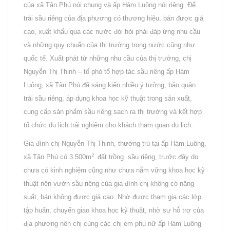
của xã Tân Phú nói chung và ấp Hàm Luông nói riêng. Để
trái sầu riêng của địa phương có thương hiệu, bán được giá
cao, xuất khẩu qua các nước đòi hỏi phải đáp ứng nhu cầu
và những quy chuẩn của thị trường trong nước cũng như
quốc tế. Xuất phát từ những nhu cầu của thị trường, chị
Nguyễn Thị Thinh – tổ phó tổ hợp tác sầu riêng ấp Hàm
Luông, xã Tân Phú đã sáng kiến nhiều ý tưởng, bảo quản
trái sầu riêng, áp dụng khoa học kỹ thuật trong sản xuất,
cung cấp sản phẩm sầu riêng sạch ra thị trường và kết hợp
tổ chức du lịch trải nghiệm cho khách tham quan du lịch.
Gia đình chị Nguyễn Thị Thinh, thường trú tại ấp Hàm Luông,
2
xã Tân Phú có 3.500m
đất trồng sầu riêng, trước đây do
chưa có kinh nghiệm cũng như chưa nắm vững khoa học kỹ
thuật nên vườn sầu riêng của gia đình chị không có năng
suất, bán không được giá cao. Nhờ được tham gia các lớp
tập huấn, chuyển giao khoa học kỹ thuật, nhờ sự hỗ trợ của
địa phương nên chị cùng các chị em phụ nữ ấp Hàm Luông