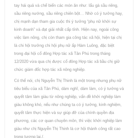
tay hái quả và chế biến các món ăn như: lẩu gà sầu riêng,
sầu riêng nướng, sầu riêng chiên bột… Nhờ có ý tưởng hay,
chị mạnh dạn tham gia cuộc thi ý tưởng “phụ nữ khởi sự
kinh doanh” và đạt giải nhất cấp tỉnh. Hiện nay, ngoài công
việc làm nông, chị còn tham gia công tác xã hội, hiện tại chị
là chi hội trưởng chi hội phụ nữ ấp Hàm Luông, đặc biệt
trong đại hội cổ đông Hợp tác xã Tân Phú trong tháng
12/2020 vừa qua chị được cổ đông Hợp tác xã bầu chị giữ
chức giám đốc hợp tác xã nông nghiệp.
Có thể nói, chị Nguyễn Thị Thinh là một trong nhưng phụ nữ
tiêu biểu của xã Tân Phú, dám nghĩ, dám làm, có ý tưởng và
quyết tâm làm giàu từ nông nghiệp, vấn đề khởi nghiệp làm
giàu không khó, nếu như chúng ta có ý tưởng, kinh nghiệm,
quyết tâm thực hiện và sự giúp đỡ của chính quyền địa
phương, các cơ quan chuyên môn, thì việc khởi nghiệp làm
giàu như chị Nguyễn Thị Thinh là cơ hội thành công rất cao
trong tương lai./.