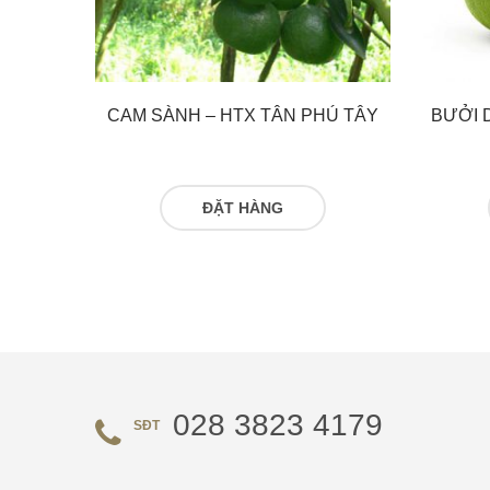
CAM SÀNH – HTX TÂN PHÚ TÂY
BƯỞI 
ĐỌC TIẾP
028 3823 4179
SĐT