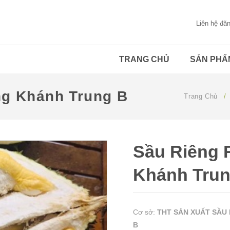
Liên hệ đă
TRANG CHỦ
SẢN PHẨ
ng Khánh Trung B
Trang Chủ
/
Sầu Riêng 
Khánh Trun
Cơ sở:
THT SẢN XUẤT SẦU
B