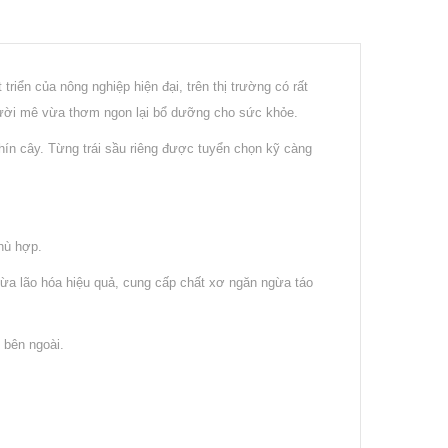
riển của nông nghiệp hiện đại, trên thị trường có rất
 người mê vừa thơm ngon lại bổ dưỡng cho sức khỏe.
ín cây. Từng trái sầu riêng được tuyển chọn kỹ càng
hù hợp.
gừa lão hóa hiệu quả, cung cấp chất xơ ngăn ngừa táo
 bên ngoài.