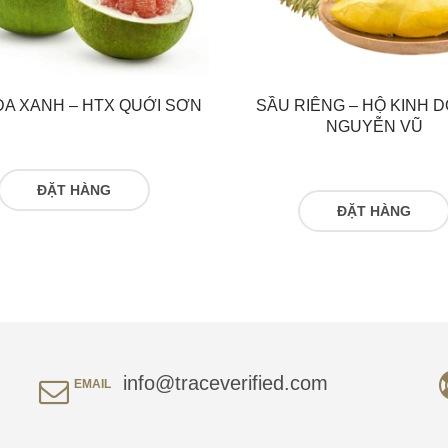
DA XANH – HTX QUỚI SƠN
SẦU RIÊNG – HỘ KINH 
NGUYỄN VŨ
ĐỌC TIẾP
ĐỌC TIẾP
info@traceverified.com
EMAIL