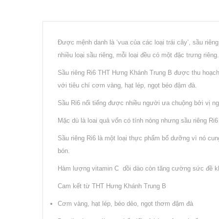
Được mệnh danh là ‘vua của các loại trái cây’, sầu riêng
nhiều loại sầu riêng, mỗi loại đều có một đặc trưng ri
Sầu riêng Ri6 THT Hưng Khánh Trung B được thu hoạch t
với tiêu chí cơm vàng, hạt lép, ngọt béo đậm đà.
Sầu Ri6 nổi tiếng được nhiều người ưa chuộng bởi vị n
Mặc dù là loai quả vốn có tính nóng nhưng sầu riêng R
Sầu riêng Ri6 là một loại thực phẩm bổ dưỡng vì nó cun
bón.
Hàm lượng vitamin C dồi dào còn tăng cường sức đề khá
Cam kết từ THT Hưng Khánh Trung B
Cơm vàng, hạt lép, béo dẻo, ngọt thơm đậm đà