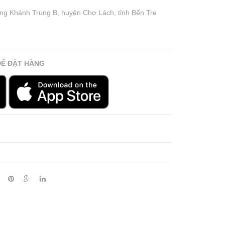
ưng Khánh Trung B, huyện Chợ Lách, tỉnh Bến Tre
ĐỂ ĐẶT HÀNG