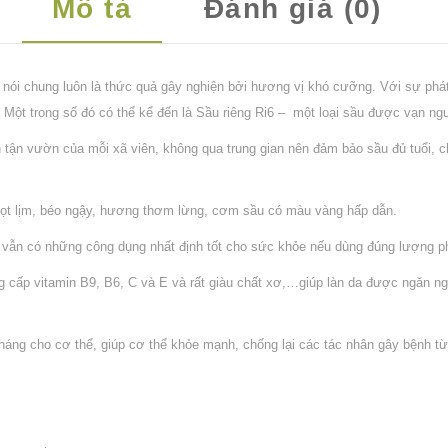
Mô tả
Đánh giá (0)
 nói chung luôn là thức quả gây nghiện bởi hương vị khó cưỡng. Với sự phát t
êng. Một trong số đó có thể kể đến là Sầu riêng Ri6 – một loại sầu được vạn
ận vườn của mỗi xã viên, không qua trung gian nên đảm bảo sầu đủ tuổi, ch
gọt lịm, béo ngậy, hương thơm lừng, cơm sầu có màu vàng hấp dẫn.
i6 vẫn có những công dụng nhất định tốt cho sức khỏe nếu dùng đúng lượng p
g cấp vitamin B9, B6, C và E và rất giàu chất xơ,…giúp làn da được ngăn n
ng cho cơ thể, giúp cơ thể khỏe mạnh, chống lại các tác nhân gây bệnh từ