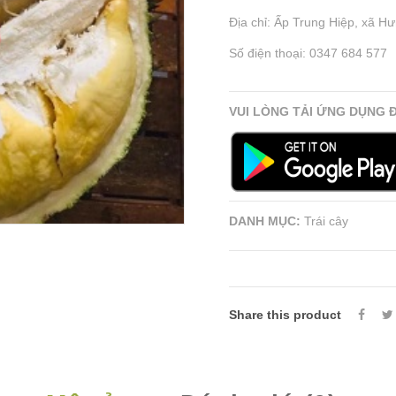
Địa chỉ: Ấp Trung Hiệp, xã H
Số điện thoại: 0347 684 577
VUI LÒNG TẢI ỨNG DỤNG 
DANH MỤC:
Trái cây
Share this product