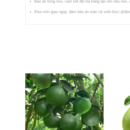
Bao ăn từng múi, cam kết đổi trả hàng tận nơi nếu non, 
Khui mới giao ngay, đảm bảo an toàn vệ sinh thực phẩm