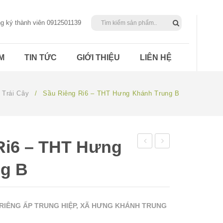
ng ký thành viên 0912501139
M
TIN TỨC
GIỚI THIỆU
LIÊN HỆ
Trái Cây
/
Sầu Riêng Ri6 – THT Hưng Khánh Trung B
Ri6 – THT Hưng
diếp
giống
g B
cá –
Landrace
HTX
–
Phú
Thanh
 RIÊNG ẤP TRUNG HIỆP, XÃ HƯNG KHÁNH TRUNG
Ngãi
Thêm