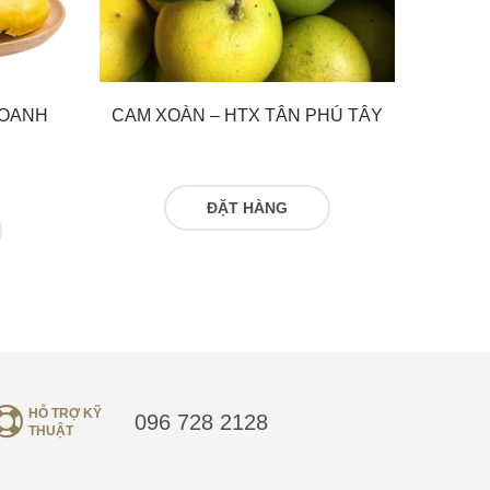
DOANH
CAM XOÀN – HTX TÂN PHÚ TÂY
ĐỌC TIẾP
HỖ TRỢ KỸ
096 728 2128
THUẬT