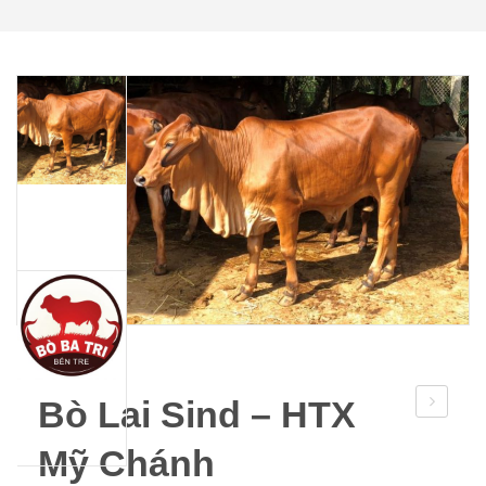
TIN TỨC
GIỚI THIỆU
LIÊN HỆ
Bò Lai Sind – HTX
ngọt
Mỹ Chánh
–