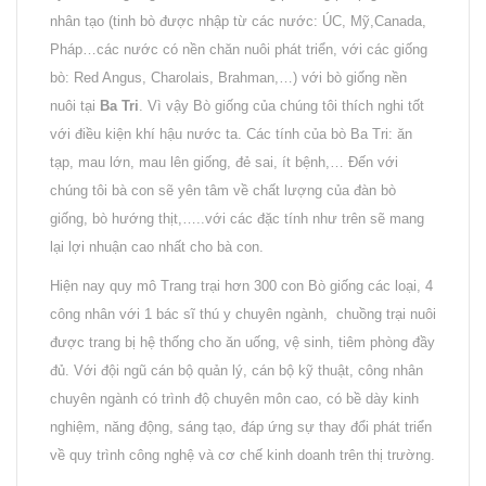
nhân tạo (tinh bò được nhập từ các nước: ÚC, Mỹ,Canada,
Pháp…các nước có nền chăn nuôi phát triển, với các giống
bò: Red Angus, Charolais, Brahman,…) với bò giống nền
nuôi tại
Ba Tri
. Vì vậy Bò giống của chúng tôi thích nghi tốt
với điều kiện khí hậu nước ta. Các tính của bò Ba Tri: ăn
tạp, mau lớn, mau lên giống, đẻ sai, ít bệnh,… Đến với
chúng tôi bà con sẽ yên tâm về chất lượng của đàn bò
giống, bò hướng thịt,…..với các đặc tính như trên sẽ mang
lại lợi nhuận cao nhất cho bà con.
Hiện nay quy mô Trang trại hơn 300 con Bò giống các loại, 4
công nhân với 1 bác sĩ thú y chuyên ngành, chuồng trại nuôi
được trang bị hệ thống cho ăn uống, vệ sinh, tiêm phòng đầy
đủ. Với đội ngũ cán bộ quản lý, cán bộ kỹ thuật, công nhân
chuyên ngành có trình độ chuyên môn cao, có bề dày kinh
nghiệm, năng động, sáng tạo, đáp ứng sự thay đổi phát triển
về quy trình công nghệ và cơ chế kinh doanh trên thị trường.