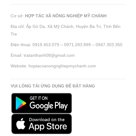
Rau
hữu
Cơ sở:
HỢP TÁC XÃ NÔNG NGHIỆP MỸ CHÁNH
cơ
Địa chỉ: Ấp Gò Da, Xã Mỹ Chánh, Huyện Ba Tri, Tỉnh Bến
Hữu
Tre
Nhiên
Điện thoại: 0919.453.079 – 0971.283.899 – 0947.303.350
Email: tratanthanh08@gmail.com
Website: hoptacxanongnghiepmychanh.com
VUI LÒNG TẢI ỨNG DỤNG ĐỂ ĐẶT HÀNG