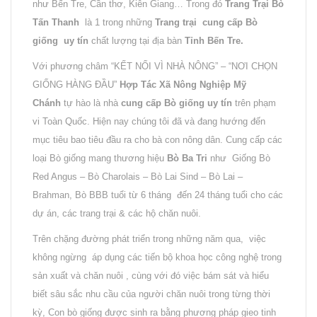
như Bến Tre, Cần thơ, Kiên Giang… Trong đó
Trang Trại Bò
Tấn Thanh
là 1 trong những
Trang trại cung cấp Bò
giống uy tín
chất lượng tại địa bàn
Tỉnh Bến Tre.
Với phương châm “KẾT NỐI VÌ NHÀ NÔNG” – “NƠI CHỌN
GIỐNG HÀNG ĐẦU”
Hợp Tác Xã Nông Nghiệp Mỹ
Chánh
tự hào là nhà
cung cấp Bò giống uy tín
trên phạm
vi Toàn Quốc. Hiện nay chúng tôi đã và đang hướng đến
mục tiêu bao tiêu đầu ra cho bà con nông dân. Cung cấp các
loại Bò giống mang thương hiệu
Bò Ba Tri
như Giống Bò
Red Angus – Bò Charolais – Bò Lai Sind – Bò Lai –
Brahman, Bò BBB tuổi từ 6 tháng đến 24 tháng tuổi cho các
dự án, các trang trại & các hộ chăn nuôi.
Trên chặng đường phát triển trong những năm qua, việc
không ngừng áp dụng các tiến bộ khoa học công nghệ trong
sản xuất và chăn nuôi , cùng với đó việc bám sát và hiểu
biết sâu sắc nhu cầu của người chăn nuôi trong từng thời
kỳ, Con bò giống được sinh ra bằng phương pháp gieo tinh