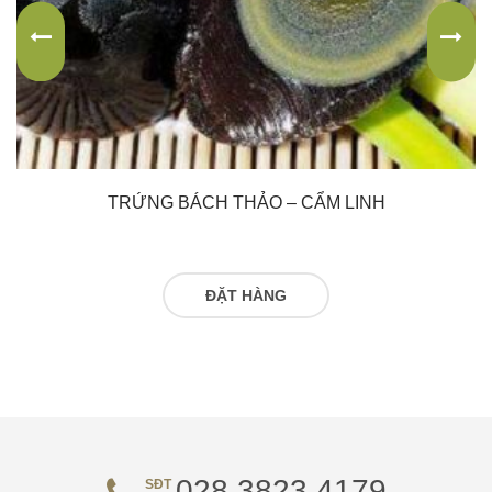
TRỨNG BÁCH THẢO – CẨM LINH
ĐỌC TIẾP
028 3823 4179
SĐT